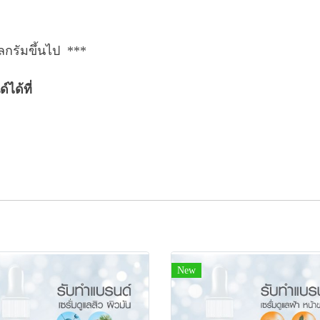
ลกรัมขึ้นไป ***
ได้ที่
New