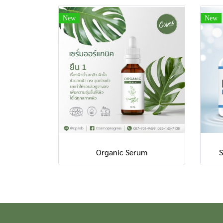
New
New
Organic Serum
S