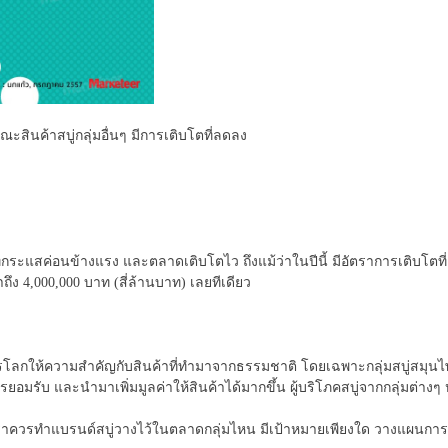
ะสินค้าสบู่กลุ่มอื่นๆ มีการเติบโตที่ลดลง
ลุ่มที่กระแสค่อนข้างแรง และตลาดเติบโตไว ถึงแม้ว่าในปีนี้ มีอัตราการเติบโต
ึง 4,000,000 บาท (สี่ล้านบาท) เลยทีเดียว
ากรโลกให้ความสำคัญกับสินค้าที่ทำมาจากธรรมชาติ โดยเฉพาะกลุ่มสบู่สมุนไพ
อมรับ และนำมาเพิ่มมูลค่าให้สินค้าได้มากขึ้น ผู้บริโภคสบู่จากกลุ่มต่างๆ
 เราควรทำแบรนด์สบู่วางไว้ในตลาดกลุ่มไหน มีเป้าหมายเพียงใด วางแผนการตลา